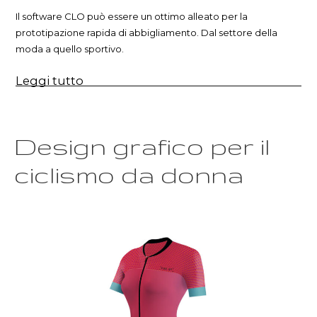
Il software CLO può essere un ottimo alleato per la
prototipazione rapida di abbigliamento. Dal settore della
moda a quello sportivo.
“CLO
Leggi tutto
per
la
prototipazione
rapida
di
Design grafico per il
abbigliamento”
ciclismo da donna