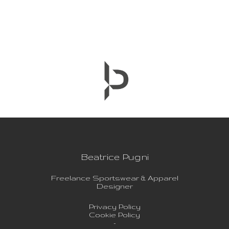
MTB”
Beatrice Pugni
Freelance Sportswear & Apparel
Designer
Privacy Policy
Cookie Policy
-