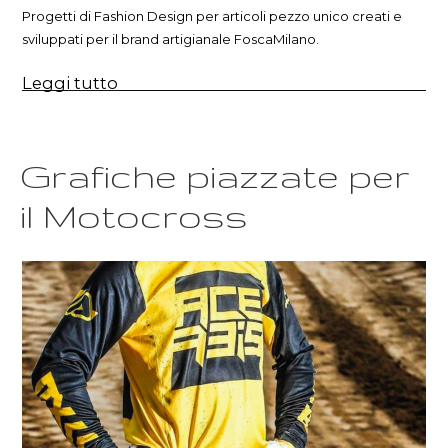
Progetti di Fashion Design per articoli pezzo unico creati e
sviluppati per il brand artigianale FoscaMilano.
“Fashion
Leggi tutto
Design
per
il
pezzo
unico
Grafiche piazzate per
artigianale”
il Motocross