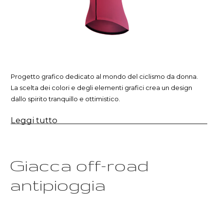
Progetto grafico dedicato al mondo del ciclismo da donna.
La scelta dei colori e degli elementi grafici crea un design
dallo spirito tranquillo e ottimistico.
“Design
Leggi tutto
grafico
per
il
ciclismo
da
Giacca off-road
donna”
antipioggia