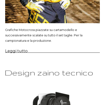
Grafiche Motocross piazzate su cartamodello e
successivamente scalate su tutto il set taglie. Per la
campionatura e la produzione.
“Grafiche
Leggi tutto
piazzate
per
il
Motocross”
Design zaino tecnico