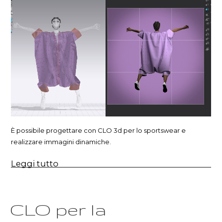
È possibile progettare con CLO 3d per lo sportswear e
realizzare immagini dinamiche.
“Progettare
Leggi tutto
con
CLO
3d
per
lo
CLO per la
sportswear”